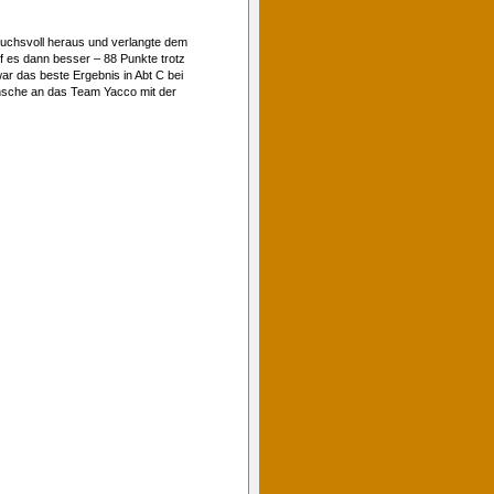
spruchsvoll heraus und verlangte dem
ef es dann besser – 88 Punkte trotz
r das beste Ergebnis in Abt C bei
ünsche an das Team Yacco mit der