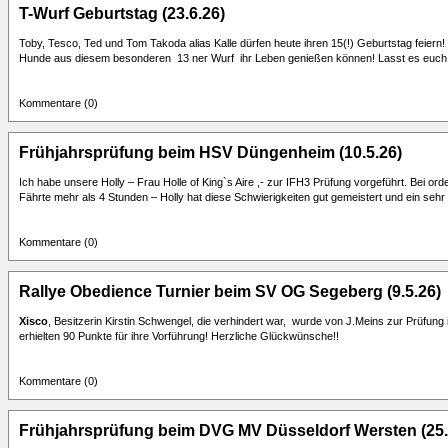
T-Wurf Geburtstag (23.6.26)
Toby, Tesco, Ted und Tom Takoda alias Kalle dürfen heute ihren 15(!) Geburtstag feiern!
Hunde aus diesem besonderen 13 ner Wurf ihr Leben genießen können! Lasst es euch 
Kommentare (0)
Frühjahrsprüfung beim HSV Düngenheim (10.5.26)
Ich habe unsere Holly – Frau Holle of King`s Aire ,- zur IFH3 Prüfung vorgeführt. Bei ord
Fährte mehr als 4 Stunden – Holly hat diese Schwierigkeiten gut gemeistert und ein sehr
Kommentare (0)
Rallye Obedience Turnier beim SV OG Segeberg (9.5.26)
Xisco
, Besitzerin Kirstin Schwengel, die verhindert war, wurde von J.Meins zur Prüfung 
erhielten 90 Punkte für ihre Vorführung! Herzliche Glückwünsche!!
Kommentare (0)
Frühjahrsprüfung beim DVG MV Düsseldorf Wersten (25.