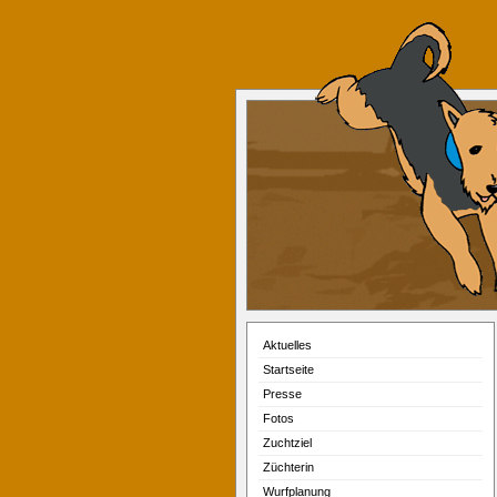
Aktuelles
Startseite
Presse
Fotos
Zuchtziel
Züchterin
Wurfplanung