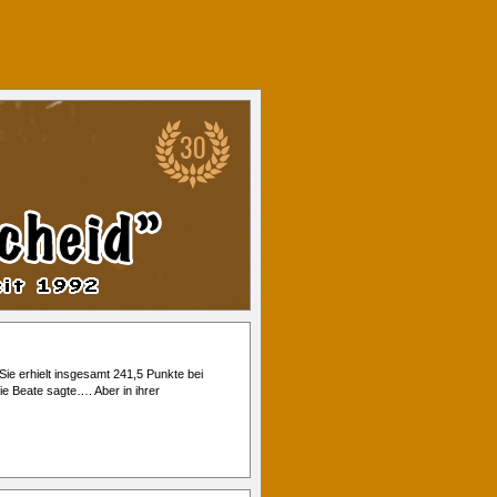
ie erhielt insgesamt 241,5 Punkte bei
ie Beate sagte…. Aber in ihrer