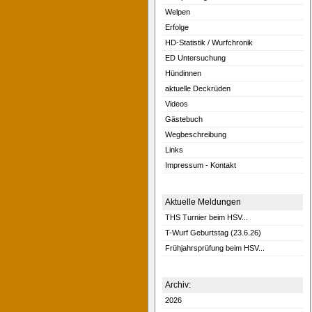
Welpen
Erfolge
HD-Statistik / Wurfchronik
ED Untersuchung
Hündinnen
aktuelle Deckrüden
Videos
Gästebuch
Wegbeschreibung
Links
Impressum - Kontakt
Aktuelle Meldungen
THS Turnier beim HSV...
T-Wurf Geburtstag (23.6.26)
Frühjahrsprüfung beim HSV...
Archiv:
2026