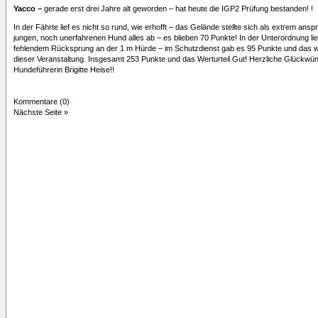
Yacco –
gerade erst drei Jahre alt geworden – hat heute die IGP2 Prüfung bestanden! !
In der Fährte lief es nicht so rund, wie erhofft – das Gelände stellte sich als extrem an
jungen, noch unerfahrenen Hund alles ab – es blieben 70 Punkte! In der Unterordnung li
fehlendem Rücksprung an der 1 m Hürde – im Schutzdienst gab es 95 Punkte und das wa
dieser Veranstaltung. Insgesamt 253 Punkte und das Werturteil Gut! Herzliche Glückw
Hundeführerin Brigitte Heise!!
Kommentare (0)
Nächste Seite »