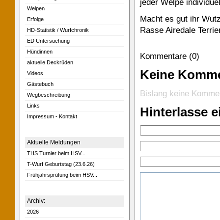
jeder Welpe individu
Welpen
Macht es gut ihr Wutz
Erfolge
Rasse Airedale Terrier
HD-Statistik / Wurfchronik
ED Untersuchung
Hündinnen
Kommentare (0)
aktuelle Deckrüden
Keine Komm
Videos
Gästebuch
Bislang keine Komme
Wegbeschreibung
Links
Hinterlasse 
Impressum - Kontakt
Aktuelle Meldungen
THS Turnier beim HSV...
T-Wurf Geburtstag (23.6.26)
Frühjahrsprüfung beim HSV...
Archiv:
2026