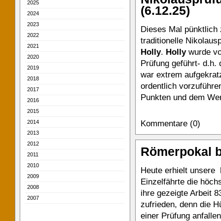
2025
(6.12.25)
2024
2023
Dieses Mal pünktlich
2022
traditionelle Nikolau
2021
Holly
.
Holly
wurde vo
2020
Prüfung geführt- d.h.
2019
war extrem aufgekratz
2018
ordentlich vorzuführe
2017
Punkten und dem Wert
2016
2015
Kommentare (0)
2014
2013
2012
Römerpokal b
2011
2010
Heute erhielt unsere
2009
Einzelfährte die höch
2008
ihre gezeigte Arbeit 8
2007
zufrieden, denn die Hü
einer Prüfung anfallen