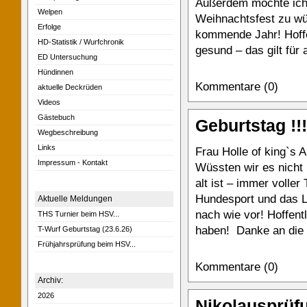
Außerdem möchte ich 
Welpen
Weihnachtsfest zu wü
Erfolge
kommende Jahr! Hoffen
HD-Statistik / Wurfchronik
gesund – das gilt für 
ED Untersuchung
Hündinnen
Kommentare (0)
aktuelle Deckrüden
Videos
Gästebuch
Geburtstag !!!
Wegbeschreibung
Links
Frau Holle of king`s A
Impressum - Kontakt
Wüssten wir es nicht 
alt ist – immer voller
Hundesport und das La
Aktuelle Meldungen
nach wie vor! Hoffent
THS Turnier beim HSV...
haben! Danke an die Z
T-Wurf Geburtstag (23.6.26)
Frühjahrsprüfung beim HSV...
Kommentare (0)
Archiv:
2026
Nikolausprüf