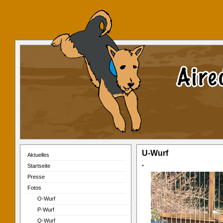
U-Wurf
Aktuelles
Startseite
ˆ
Presse
Fotos
O-Wurf
P-Wurf
Q-Wurf