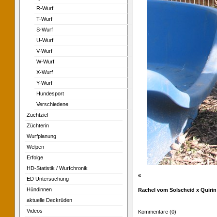
R-Wurf
T-Wurf
S-Wurf
U-Wurf
V-Wurf
W-Wurf
X-Wurf
Y-Wurf
Hundesport
Verschiedene
Zuchtziel
Züchterin
Wurfplanung
Welpen
Erfolge
HD-Statistik / Wurfchronik
«
ED Untersuchung
Hündinnen
Rachel vom Solscheid x Quirin 
aktuelle Deckrüden
Videos
Kommentare (0)