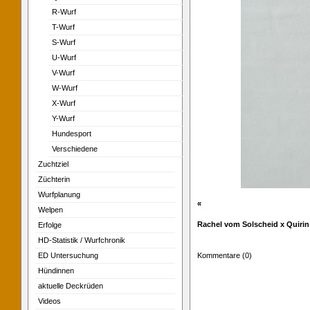
R-Wurf
T-Wurf
S-Wurf
U-Wurf
V-Wurf
W-Wurf
X-Wurf
Y-Wurf
Hundesport
Verschiedene
Zuchtziel
Züchterin
Wurfplanung
«
Welpen
Rachel vom Solscheid x Quirin 
Erfolge
HD-Statistik / Wurfchronik
ED Untersuchung
Kommentare (0)
Hündinnen
aktuelle Deckrüden
Videos