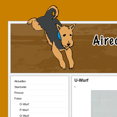
U-Wurf
Aktuelles
Startseite
ˆ
Presse
Fotos
O-Wurf
P-Wurf
Q-Wurf