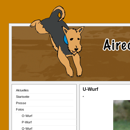
U-Wurf
Aktuelles
Startseite
ˆ
Presse
Fotos
O-Wurf
P-Wurf
Q-Wurf