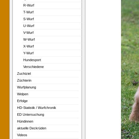
R-Wurf
T-Wurf
S-Wurf
U-Wurf
V-Wurf
W-Wurf
X-Wurf
Y-Wurf
Hundesport
Verschiedene
Zuchtziel
Züchterin
Wurfplanung
Welpen
Erfolge
HD-Statistik / Wurfchronik
ED Untersuchung
Hündinnen
aktuelle Deckrüden
Videos