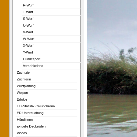
R-Wurf
T-Wurf
S-Wurf
U-Wurf
V-Wurf
W-Wurf
X-Wurf
Y-Wurf
Hundesport
Verschiedene
Zuchtziel
Züchterin
Wurfplanung
Welpen
Erfolge
HD-Statistik / Wurfchronik
ED Untersuchung
Hündinnen
aktuelle Deckrüden
Videos