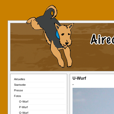
U-Wurf
Aktuelles
Startseite
ˆ
Presse
Fotos
O-Wurf
P-Wurf
Q-Wurf