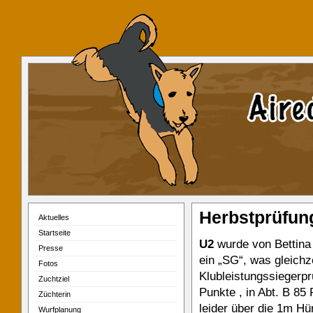
Herbstprüfun
Aktuelles
Startseite
U2
wurde von Bettina 
Presse
ein „SG“, was gleichze
Fotos
Klubleistungssiegerpr
Zuchtziel
Punkte , in Abt. B 8
Züchterin
leider über die 1m Hür
Wurfplanung