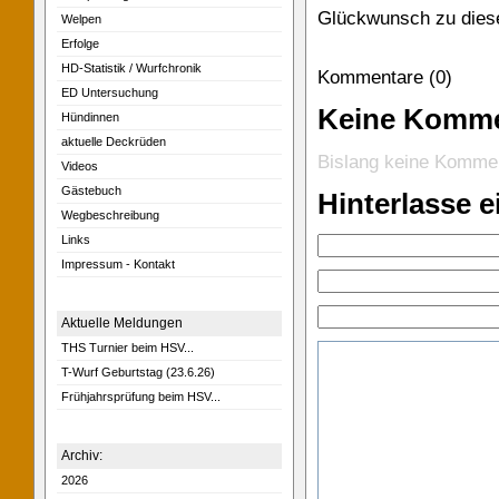
Glückwunsch zu dies
Welpen
Erfolge
HD-Statistik / Wurfchronik
Kommentare (0)
ED Untersuchung
Keine Komm
Hündinnen
aktuelle Deckrüden
Bislang keine Komme
Videos
Gästebuch
Hinterlasse 
Wegbeschreibung
Links
Impressum - Kontakt
Aktuelle Meldungen
THS Turnier beim HSV...
T-Wurf Geburtstag (23.6.26)
Frühjahrsprüfung beim HSV...
Archiv:
2026