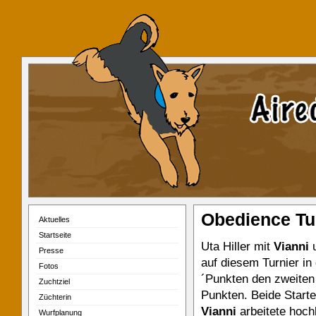
Obedience Tur
Aktuelles
Startseite
Uta Hiller mit
Vianni
u
Presse
auf diesem Turnier in 
Fotos
´Punkten den zweiten 
Zuchtziel
Punkten. Beide Starte
Züchterin
Vianni
arbeitete hoch
Wurfplanung