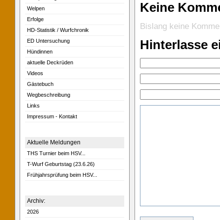
Keine Komm
Welpen
Erfolge
Bislang keine Komme
HD-Statistik / Wurfchronik
Hinterlasse 
ED Untersuchung
Hündinnen
aktuelle Deckrüden
Videos
Gästebuch
Wegbeschreibung
Links
Impressum - Kontakt
Aktuelle Meldungen
THS Turnier beim HSV...
T-Wurf Geburtstag (23.6.26)
Frühjahrsprüfung beim HSV...
Archiv:
2026